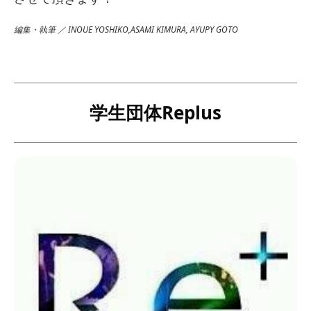
編集・執筆 ／ INOUE YOSHIKO,ASAMI KIMURA, AYUPY GOTO
学生団体Replus