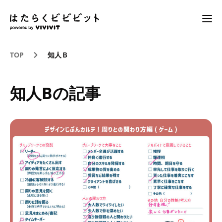
TOP
知人Ｂ
知人Bの記事