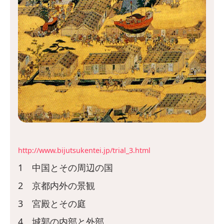
http://www.bijutsukentei.jp/trial_3.html
1 中国とその周辺の国
2 京都内外の景観
3 宮殿とその庭
4 城郭の内部と外部