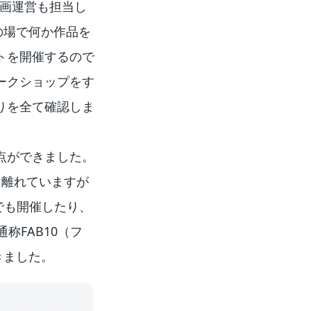
企画運営も担当し
の場で何か作品を
トを開催するので
ークショップをす
りを全て確認しま
も拠点ができました。
、離れていますが
でも開催したり、
称FAB10（フ
きました。