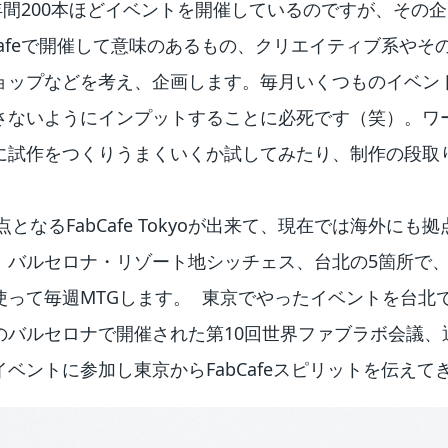
実は年間200本ほどイベントを開催しているのですが、その
Cafeで開催して意味のあるもの、クリエイティブ系やそ
ョップなどを考え、企画します。毎月いくつものイベン
さないようにインプットすることに必死です（笑）。ワ
に試作をつくりうまくいくか試してみたり、制作の段取
点となるFabCafe Tokyoが出来て、現在では海外に
、バルセロナ・リゾート地シッチェス、台北の5箇所で
使って毎週MTGします。 東京でやったイベントを台北
バルセロナで開催された第10回世界ファブラボ会議、通
ベントに参加し東京からFabCafeスピリットを伝えて