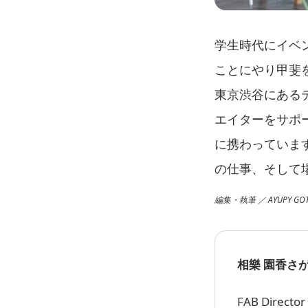
学生時代にイベ
ことにやり甲斐
東京渋谷にある
エイターをサポー
に携わっています
の仕事、そして
編集・執筆 ／ AYUPY GO
相樂 園香
さが
FAB Director