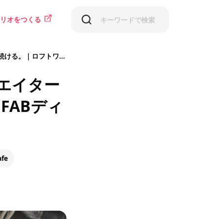
リオをつくる
クター/デザイナー 相樂園香さん
エイター
FABディ
fe