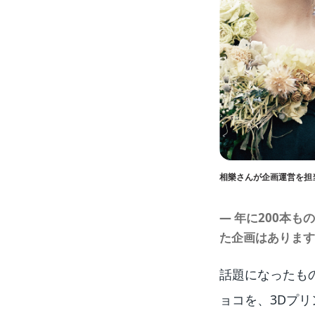
相樂さんが企画運営を担当したイベ
― 年に200本
た企画はあります
話題になったも
ョコを、3Dプ