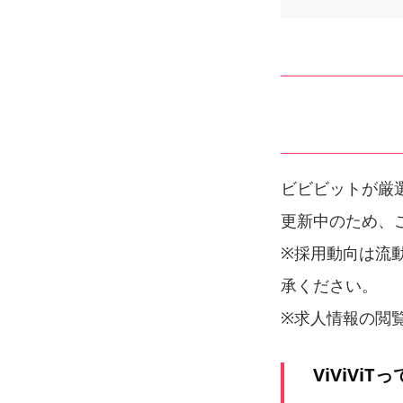
ビビビットが厳
更新中のため、
※採用動向は
流
承く
ださい。
※求人情報の閲覧
ViViViTっ