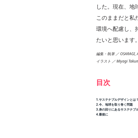
した。現在、地
このままだと私
環境へ配慮し、
たいと思います
編集・執筆 ／ OSARAGI, A
イラスト ／ Miyagi Taku
目次
1.サステナブルデザインとは
2.今、地球を取り巻く問題
3.身の回りにあるサステナブ
4.最後に