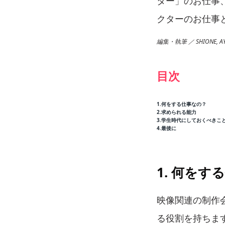
ター」のお仕事
クターのお仕事
編集・執筆 ／ SHIONE, AY
目次
1.何をする仕事なの？
2.求められる能力
3.学生時代にしておくべきこ
4.最後に
1. 何をす
映像関連の制作
る役割を持ちま