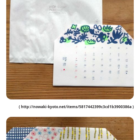
( http://nowaki-kyoto.net/items/5817442399c3cd1b3900386a )