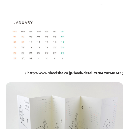
( http://www.shoeisha.co.jp/book/detail/9784798148342 )