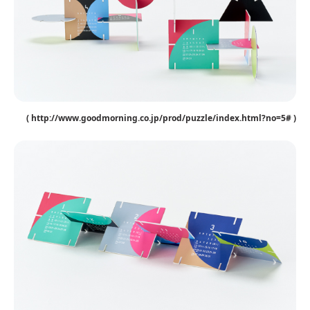
( http://www.goodmorning.co.jp/prod/puzzle/index.html?no=5# )