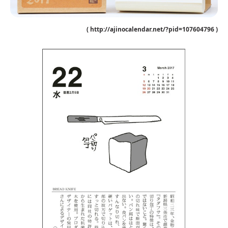
( http://ajinocalendar.net/?pid=107604796 )