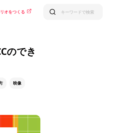
リオをつくる
CCのでき
方
映像