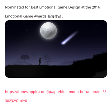
Nominated for Best Emotional Game Design at the 2016
Emotional Game Awards 受賞作品。
https://itunes.apple.com/jp/app/blue-moon-burumun/id485
382329?mt=8