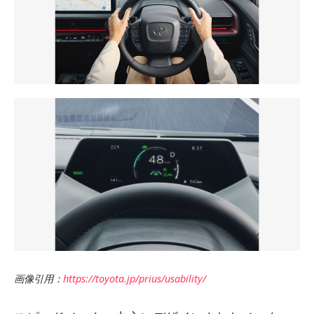
画像引用：
https://toyota.jp/prius/usability/