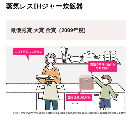
蒸気レスIHジャー炊飯器
最優秀賞 大賞 金賞（2009年度)
(引用：http://www.mitsubishielectric.co.jp/home/suihanki/product/steamless_sumitaki/point_04.html)