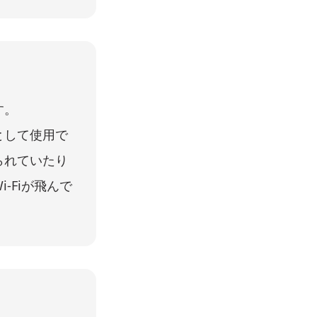
す。
として使用で
られていたり
-Fiが飛んで