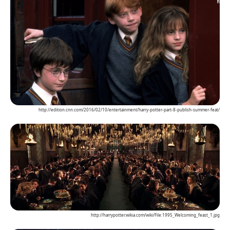
http://edition.cnn.com/2016/02/10/entertainment/harry-potter-part-8-publish-summer-feat/
http://harrypotter.wikia.com/wiki/File:1995_Welcoming_feast_1.jpg