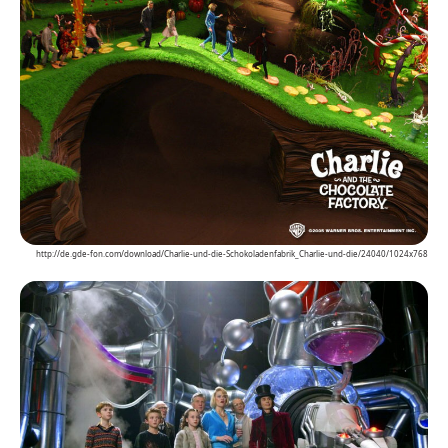
http://de.gde-fon.com/download/Charlie-und-die-Schokoladenfabrik_Charlie-und-die/24040/1024x768