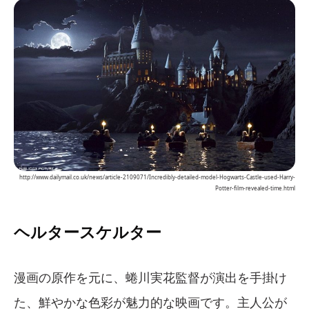
http://www.dailymail.co.uk/news/article-2109071/Incredibly-detailed-model-Hogwarts-Castle-used-Harry-
Potter-film-revealed-time.html
ヘルタースケルター
漫画の原作を元に、蜷川実花監督が演出を手掛け
た、鮮やかな色彩が魅力的な映画です。主人公が