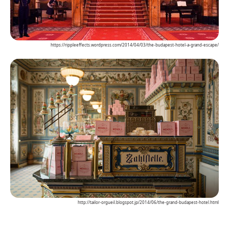
https://rippleeffects.wordpress.com/2014/04/03/the-budapest-hotel-a-grand-escape/
http://tailor-orgueil.blogspot.jp/2014/06/the-grand-budapest-hotel.html