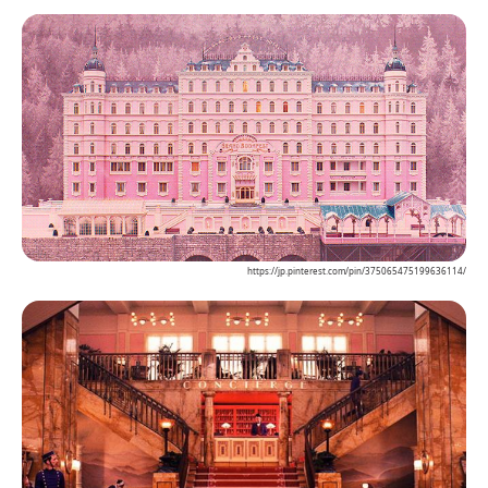
https://jp.pinterest.com/pin/375065475199636114/