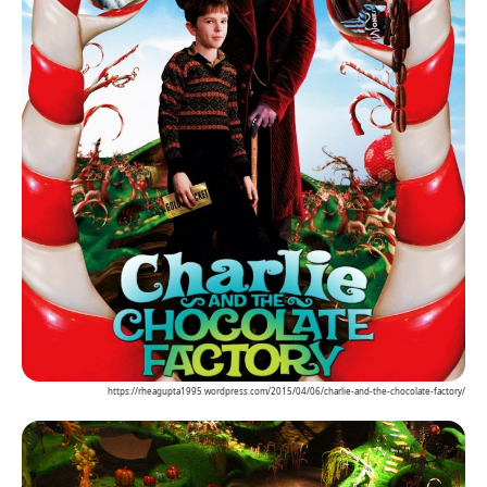
https://rheagupta1995.wordpress.com/2015/04/06/charlie-and-the-chocolate-factory/