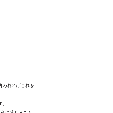
言われればこれを
す。
簡単に落ちること