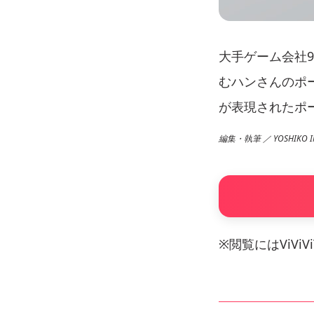
大手ゲーム会社
むハンさんのポ
が表現されたポ
編集・執筆 ／ YOSHIKO I
※閲覧にはViVi