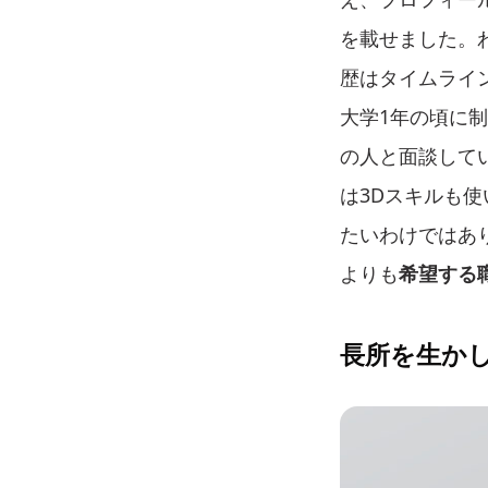
を載せました。
歴はタイムライ
大学1年の頃に
の人と面談して
は3Dスキルも使
たいわけではあ
よりも
希望する
長所を生か