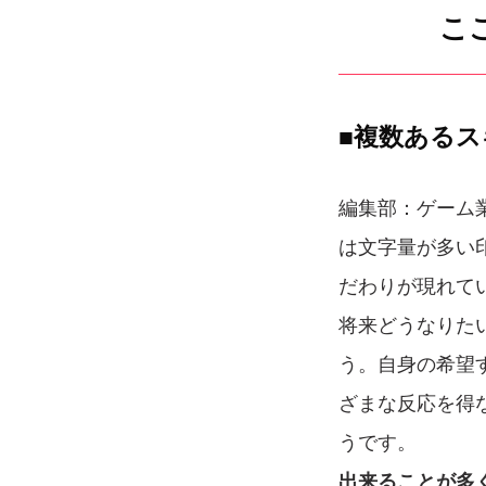
こ
■複数ある
編集部：ゲーム
は文字量が多い
だわりが現れて
将来どうなりた
う。自身の希望
ざまな反応を得
うです。
出来ることが多