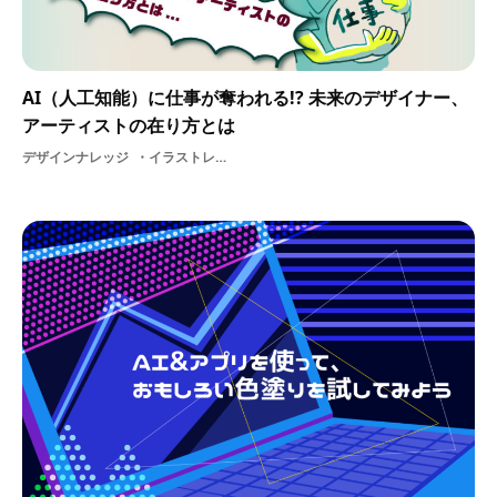
AI（人工知能）に仕事が奪われる!? 未来のデザイナー、
アーティストの在り方とは
デザインナレッジ
イラストレータークリエイティブアドバイザー就活フロントエンドクリエイティブディレクターアートユーザー体験DESIGNゲームスキルWebデザイナー世界ITサービスー人工知能交流アーティストスキルAI（人工知能）国際アイデアテクノロジーサービス大学アウトプットデザインクリエイティブグラフィックデザイナー大学生アナログデジタルWEBアプリケーションUIビジネスはたらくビビビットグラフィックデザインデザインプレゼンテーショングラフィッククリエイティブ・コモンズ地域プログラミング