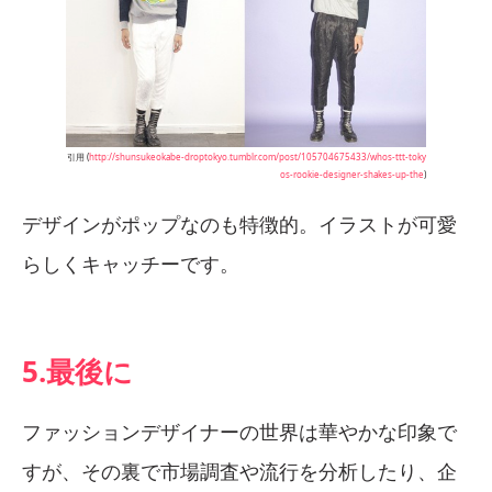
引用 (
http://shunsukeokabe-droptokyo.tumblr.com/post/105704675433/whos-ttt-toky
os-rookie-designer-shakes-up-the
)
デザインがポップなのも特徴的。イラストが可愛
らしくキャッチーです。
5.最後に
ファッションデザイナーの世界は華やかな印象で
すが、その裏で市場調査や流行を分析したり、企