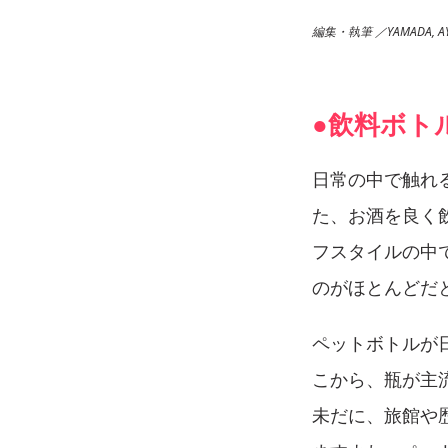
編集・執筆 ／YAMADA, AY
●飲料ボト
日常の中で触れ
た、お酒を良く
フスタイルの中
のがほとんどだ
ペットボトルが
こから、瓶が主
未だに、旅館や