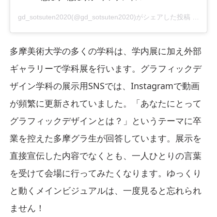
gd_sotsuten2020
(@gd_sotsuten2020)がシェアした投稿 -
2019
多摩美術大学の多くの学科は、学内展に加え外部
ギャラリーで学科展を行います。グラフィックデ
ザイン学科の展示用SNSでは、Instagramで動画
が頻繁に更新されていました。「あなたにとって
グラフィックデザインとは？」というテーマに卒
業を控えた多摩グラ生が回答しています。展示を
直接宣伝した内容でなくとも、一人ひとりの言葉
を受けて会場に行ってみたくなります。ゆっくり
と動くメインビジュアルは、一度見ると忘れられ
ません！