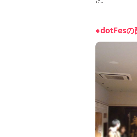
た。
●dotF