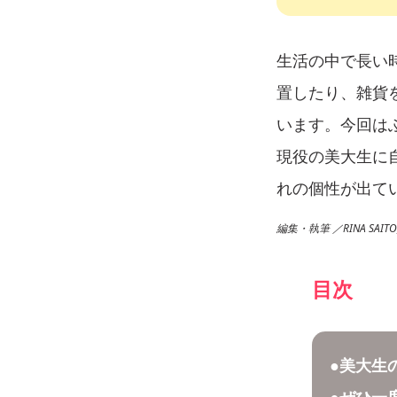
生活の中で長い
置したり、雑貨
います。今回は
現役の美大生に
れの個性が出て
編集・執筆 ／RINA SAITO,
目次
●美大生