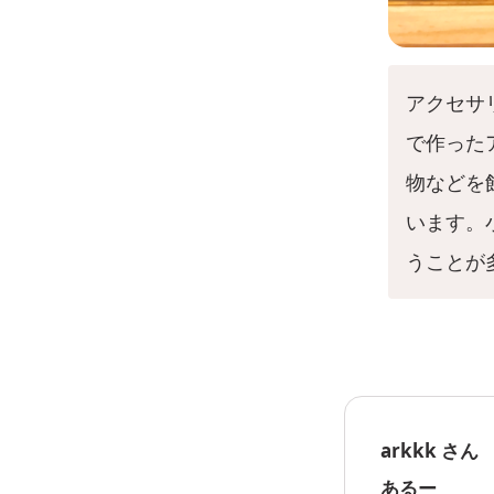
アクセサ
で作った
物などを
います。
うことが
arkkk さん
あるー