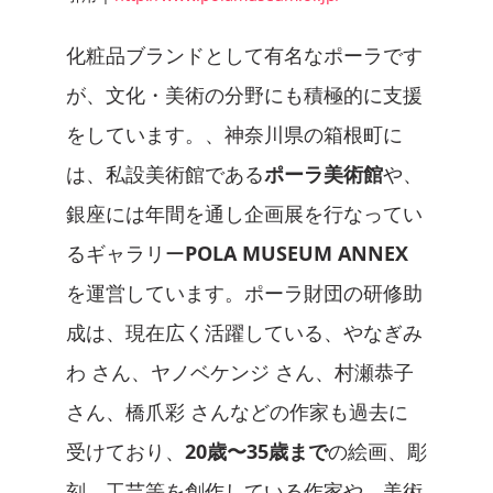
化粧品ブランドとして有名なポーラです
が、文化・美術の分野にも積極的に支援
をしています。、神奈川県の箱根町に
は、私設美術館である
ポーラ美術館
や、
銀座には年間を通し企画展を行なってい
るギャラリー
POLA MUSEUM ANNEX
を運営しています。ポーラ財団の研修助
成は、現在広く活躍している、やなぎみ
わ さん、ヤノベケンジ さん、村瀬恭子
さん、橋爪彩 さんなどの作家も過去に
受けており、
20歳〜35歳まで
の絵画、彫
刻、工芸等を創作している作家や、美術