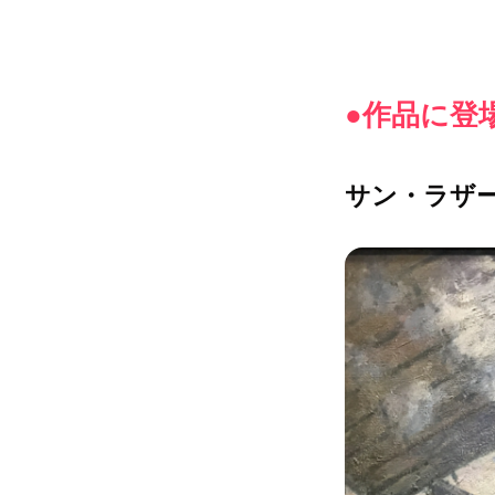
●作品に登
サン・ラザール駅