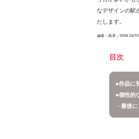
なデザインの駅
たします。
編集・執筆 ／RINA SAITO,
目次
●作品に
●個性的
・最後に