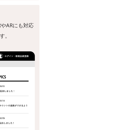
RやARにも対応
ます。