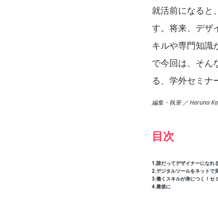
就活前になると
す。将来、デザ
キルや専門知識
で今回は、そん
る、学外セミナ
編集・執筆 ／ Haruna Kaw
目次
1.誰だってデザイナーになれ
2.デジタルツールをネットで
3.働くスキルが身につく！セ
4.最後に