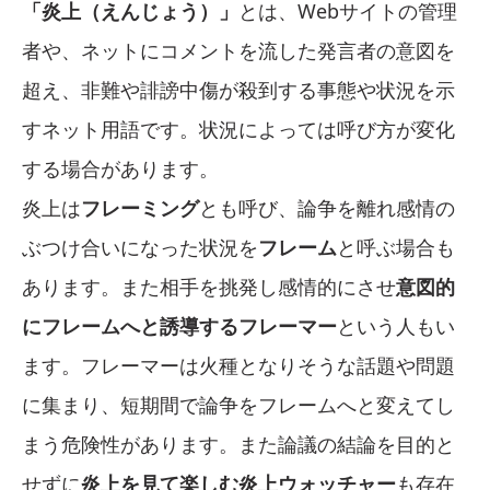
「炎上（えんじょう）」
とは、Webサイトの管理
者や、ネットにコメントを流した発言者の意図を
超え、非難や誹謗中傷が殺到する事態や状況を示
すネット用語です。状況によっては呼び方が変化
する場合があります。
炎上は
フレーミング
とも呼び、論争を離れ感情の
ぶつけ合いになった状況を
フレーム
と呼ぶ場合も
あります。また相手を挑発し感情的にさせ
意図的
にフレームへと誘導するフレーマー
という人もい
ます。フレーマーは火種となりそうな話題や問題
に集まり、短期間で論争をフレームへと変えてし
まう危険性があります。また論議の結論を目的と
せずに
炎上を見て楽しむ炎上ウォッチャー
も存在