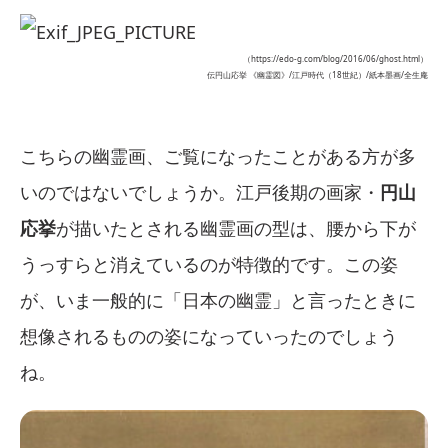
（https://edo-g.com/blog/2016/06/ghost.html）
伝円山応挙 《幽霊図》/江戸時代（18世紀）/紙本墨画/全生庵
こちらの幽霊画、ご覧になったことがある方が多
いのではないでしょうか。江戸後期の画家・
円山
応挙
が描いたとされる幽霊画の型は、腰から下が
うっすらと消えているのが特徴的です。この姿
が、いま一般的に「日本の幽霊」と言ったときに
想像されるものの姿になっていったのでしょう
ね。