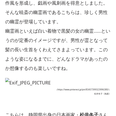
作風を形成し、戯画や風刺画を得意としました。
そんな暁斎の幽霊画であるこちらは、珍しく男性
の幽霊が登場しています。
幽霊画といえば白い着物で黒髪の女の幽霊……とい
うのが定番のイメージですが、男性が霊となって
髪の長い生首をくわえてさまよっています。この
ような姿になるまでに、どんなドラマがあったの
か想像するのも楽しいですね。
（https://www.pinterest.jp/pin/83457399323996380/）
松井冬子《鳥眼》
こちらは、静岡県出身の日本画家・
松井冬子
さん