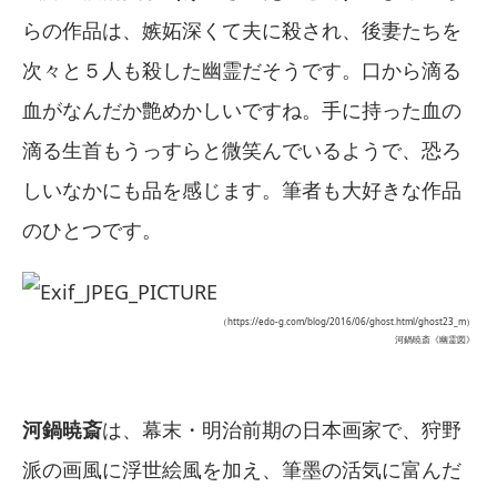
らの作品は、嫉妬深くて夫に殺され、後妻たちを
次々と５人も殺した幽霊だそうです。口から滴る
血がなんだか艶めかしいですね。手に持った血の
滴る生首もうっすらと微笑んでいるようで、恐ろ
しいなかにも品を感じます。筆者も大好きな作品
のひとつです。
（https://edo-g.com/blog/2016/06/ghost.html/ghost23_m）
河鍋暁斎《幽霊図》
河鍋暁斎
は、幕末・明治前期の日本画家で、狩野
派の画風に浮世絵風を加え、筆墨の活気に富んだ