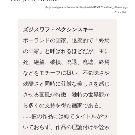
（http://netgeek.biz/wp-content/uploads/2015/12/deathart_other-2.jpg）
ベクシンスキー
ズジスワフ・ベクシンスキー
ポーランドの画家。退廃的で「終焉
の画家」と呼ばれるほどだが、主に
死、絶望、破損、廃退、廃墟、終焉
などをモチーフに扱い、不気味さや
残酷さと同時に荘厳な美しさを感じ
させる画風が特徴。独特の世界観か
ら多くの支持を得た画家である。
……彼の作品には総てタイトルがつ
いておらず、作品の理論付けや詮索