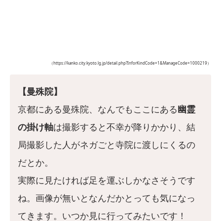
（https://kanko.city.kyoto.lg.jp/detail.php?InforKindCode=1&ManageCode=1000219）
【曼殊院】
京都にある曼殊院、なんでもここにある
幽霊
の掛け軸
は撮影すると不幸が降りかかり、結
局撮影した人がネガごと寺院に渡しにくるの
だとか。
実際に見たければ足を運ぶしかなさそうです
ね。画像が無いとなんだかとっても気になっ
てきます。いつか見に行ってみたいです！