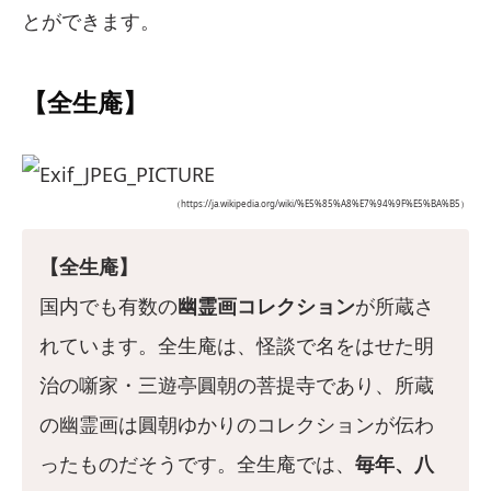
とができます。
【全生庵】
（https://ja.wikipedia.org/wiki/%E5%85%A8%E7%94%9F%E5%BA%B5）
【全生庵】
国内でも有数の
幽霊画コレクション
が所蔵さ
れています。全生庵は、怪談で名をはせた明
治の噺家・三遊亭圓朝の菩提寺であり、所蔵
の幽霊画は圓朝ゆかりのコレクションが伝わ
ったものだそうです。全生庵では、
毎年、八