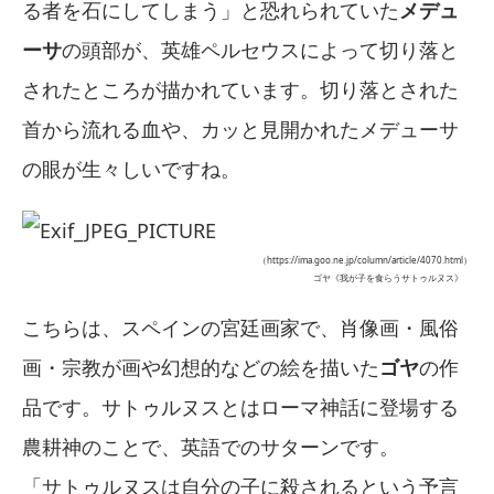
る者を石にしてしまう」と恐れられていた
メデュ
ーサ
の頭部が、英雄ペルセウスによって切り落と
されたところが描かれています。切り落とされた
首から流れる血や、カッと見開かれたメデューサ
の眼が生々しいですね。
（https://ima.goo.ne.jp/column/article/4070.html）
ゴヤ《我が子を食らうサトゥルヌス》
こちらは、スペインの宮廷画家で、肖像画・風俗
画・宗教が画や幻想的などの絵を描いた
ゴヤ
の作
品です。サトゥルヌスとはローマ神話に登場する
農耕神のことで、英語でのサターンです。
「サトゥルヌスは自分の子に殺されるという予言