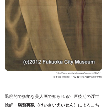
（http://museum.city.fukuoka.jp/blog/news/1049/）
渓斎英泉《幽霊図》/1790-1848/江戸後期/福岡市博物館
退廃的で妖艶な美人画で知られる江戸後期の浮世
絵師・
渓斎英泉（けいさいえいせん）
によるこち