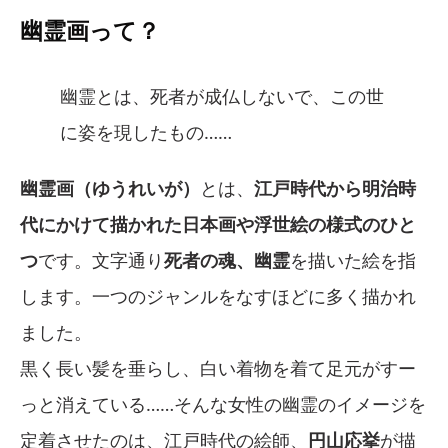
幽霊画って？
幽霊とは、死者が成仏しないで、この世
に姿を現したもの……
幽霊画（ゆうれいが）
とは、
江戸時代から明治時
代にかけて描かれた日本画や浮世絵の様式のひと
つ
です。文字通り
死者の魂、幽霊
を描いた絵を指
します。一つのジャンルをなすほどに多く描かれ
ました。
黒く長い髪を垂らし、白い着物を着て足元がすー
っと消えている……そんな女性の幽霊のイメージを
定着させたのは、江戸時代の絵師、
円山応挙
が描