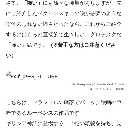
さて、
「怖い」
にも様々な種類がありますが、先
にご紹介したベクシンスキーの絵が悪夢のような
得体のしれない怖さだったなら、これからご紹介
するのはもっと直接的で生々しい、グロテスクな
「怖い」絵です。
（※苦手な方はご注意くださ
い）
（https://ima.goo.ne.jp/column/article/4070.html）
ルーベンス《メドゥーサの頭部》
こちらは、フランドルの画家でバロック絵画の巨
匠である
ルーベンス
の作品です。
ギリシア神話に登場する、「蛇の頭髪を持ち、見