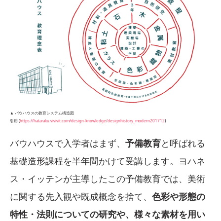
▲ バウハウスの教育システム構造図
引用 (
https://hataraku.vivivit.com/design-knowledge/designhistory_modern201712
)
バウハウスで入学者はまず、
予備教育
と呼ばれる
基礎造形課程を半年間かけて受講します。ヨハネ
ス・イッテンが主導したこの予備教育では、美術
に関する先入観や既成概念を捨て、
色彩や形態の
特性・法則についての研究や、様々な素材を用い