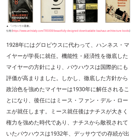
▲ 『バウハウス叢書』
引用 (
https://www.archdaily.com/785008/beautifully-designed-downloadable-bauhaus-architecture-books
)
1928年にはグロピウスに代わって、ハンネス・マ
イヤーが学長に就任。機能性・経済性を徹底した
マイヤーの方針により、バウハウスは国際的にも
評価が高まりました。しかし、徹底した方針から
政治色を強めたマイヤーは1930年に解任されるこ
とになり、後任にはミース・ファン・デル・ロー
エが就任します。ミース就任後はナチスが大きく
権力を強めた時代であり、ナチスから敵視されて
いたバウハウスは1932年、デッサウでの存続が出