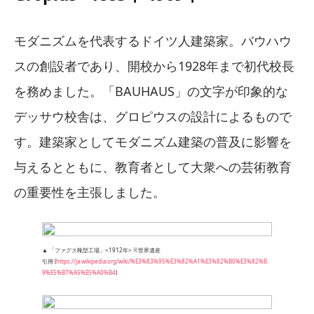
モダニズムを代表するドイツ人建築家。バウハウ
スの創設者であり、開校から1928年まで初代校長
を務めました。「BAUHAUS」の文字が印象的な
デッサウ校舎は、グロピウスの設計によるもので
す。建築家としてモダニズム建築の普及に影響を
与えるとともに、教育者として大衆への芸術教育
の重要性を主張しました。
▲ 「ファグス靴型工場」<1912年> ※世界遺産
引用 (
https://ja.wikipedia.org/wiki/%E3%83%95%E3%82%A1%E3%82%B0%E3%82%B
9%E5%B7%A5%E5%A0%B4
)