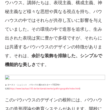
ウハウス。講師たちは、表現主義、構成主義、神
秘主義など様々な思想や異なる視点を持ち、バウ
ハウスの中ではそれらが共存し互いに影響を与え
ていました。その環境の中で造形を追求し、生み
出された表現は実に豊かで多様ですが、それらに
は共通するバウハウスのデザインの特徴がありま
す。それは、
余計な装飾を排除した、シンプルで
機能的な美しさ
です。
▲ ヨースト・シュミット バウハウス展のポスター <1923年>
引用 (
https://www.bauhaus100.de/de/damals/werke/grafik-typografie/index.html
)
このバウハウスのデザインの根幹には、バウハウ
スの造形理論や教育システムがあります。開校に