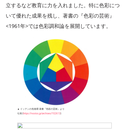
立するなど教育に力を入れました。特に色彩につ
いて優れた成果を残し、著書の『色彩の芸術』
<1961年>では色彩調和論を展開しています。
▲ イッテンの色相環 著書『色彩の芸術』より
引用 (
https://nostos.jp/archives/102613
)