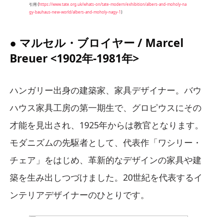
引用 (
https://www.tate.org.uk/whats-on/tate-modern/exhibition/albers-and-moholy-na
gy-bauhaus-new-world/albers-and-moholy-nagy-1
)
● マルセル・ブロイヤー / Marcel
Breuer <1902年-1981年>
ハンガリー出身の建築家、家具デザイナー。バウ
ハウス家具工房の第一期生で、グロピウスにその
才能を見出され、1925年からは教官となります。
モダニズムの先駆者として、代表作「ワシリー・
チェア」をはじめ、革新的なデザインの家具や建
築を生み出しつづけました。20世紀を代表するイ
ンテリアデザイナーのひとりです。