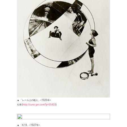
▲ 「レール上の殺人」<1925年>
引用 (
http://curio-jpn.com/?p=55403
)
▲ 「A 19」<1927年>