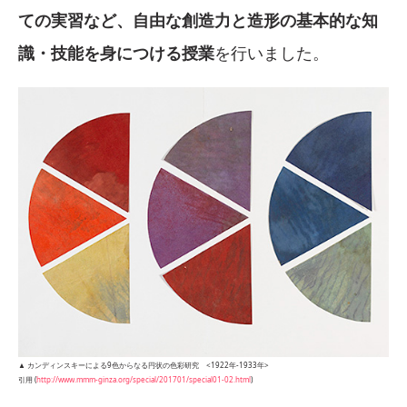
ての実習など、自由な創造力と造形の基本的な知
識・技能を身につける授業
を行いました。
▲ カンディンスキーによる9色からなる円状の色彩研究 <1922年-1933年>
引用 (
http://www.mmm-ginza.org/special/201701/special01-02.html
)