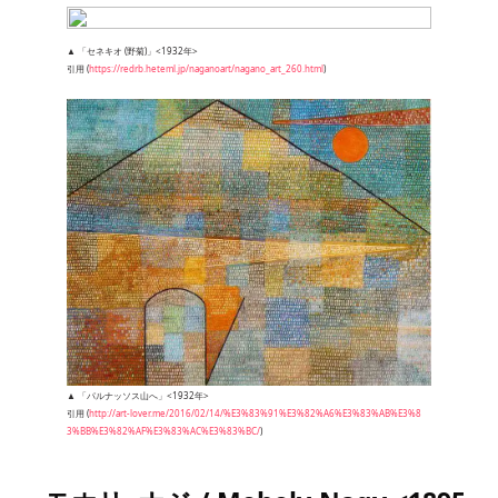
▲ 「セネキオ (野菊)」<1932年>
引用 (
https://redrb.heteml.jp/naganoart/nagano_art_260.html
)
▲ 「パルナッソス山へ」<1932年>
引用 (
http://art-lover.me/2016/02/14/%E3%83%91%E3%82%A6%E3%83%AB%E3%8
3%BB%E3%82%AF%E3%83%AC%E3%83%BC/
)