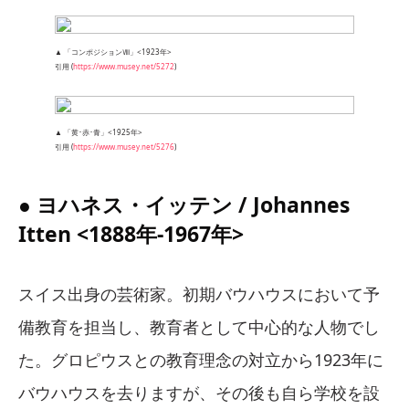
▲ 「コンポジションⅧ」<1923年>
引用 (
https://www.musey.net/5272
)
▲ 「黄･赤･青」<1925年>
引用 (
https://www.musey.net/5276
)
● ヨハネス・イッテン / Johannes
Itten <1888年-1967年>
スイス出身の芸術家。初期バウハウスにおいて予
備教育を担当し、教育者として中心的な人物でし
た。グロピウスとの教育理念の対立から1923年に
バウハウスを去りますが、その後も自ら学校を設