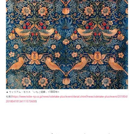
▲ ウィリアム・モリス 「いちご泥棒」<1883年>
引用 (
https://www.kobe-np.co.jp/news/odekake-plus/event/detail.shtml?news/odekake-plus/event/201804/
20180418134111573608
)