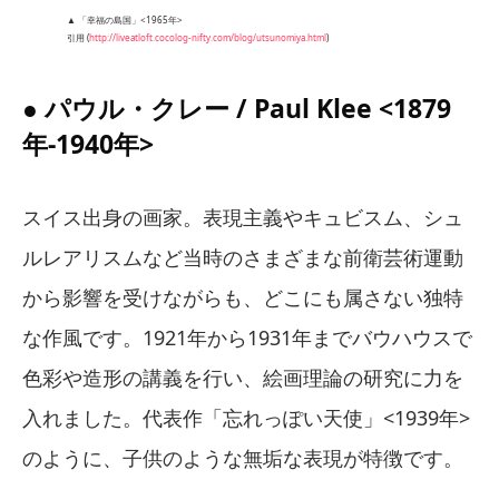
▲ 「幸福の島国」<1965年>
引用 (
http://liveatloft.cocolog-nifty.com/blog/utsunomiya.html
)
● パウル・クレー / Paul Klee <1879
年-1940年>
スイス出身の画家。表現主義やキュビスム、シュ
ルレアリスムなど当時のさまざまな前衛芸術運動
から影響を受けながらも、どこにも属さない独特
な作風です。1921年から1931年までバウハウスで
色彩や造形の講義を行い、絵画理論の研究に力を
入れました。代表作「忘れっぽい天使」<1939年>
のように、子供のような無垢な表現が特徴です。