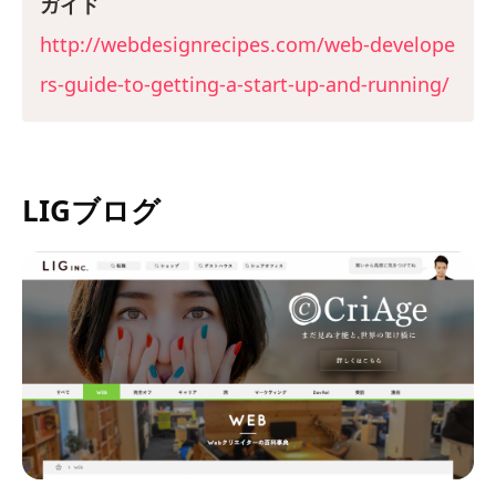
ガイド
http://webdesignrecipes.com/web-develope
rs-guide-to-getting-a-start-up-and-running/
LIGブログ