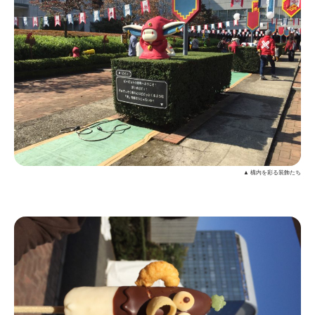
▲ 構内を彩る装飾たち