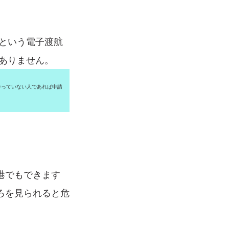
という電子渡航
要ありません。
持っていない人であれば申請
港でもできます
ろを見られると危
。