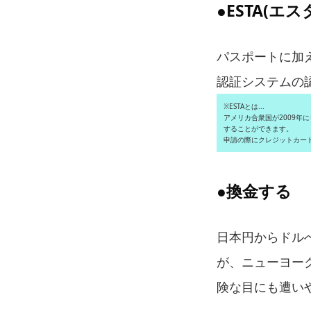
●ESTA(エ
パスポートに加
認証システムの
※ESTAとは...
アメリカ合衆国が2009年
することができます。
申請の際にクレジットカード
●換金する
日本円からドル
が、ニューヨー
険な目にも遭い