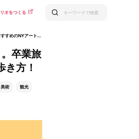
リオをつくる
ートギャラリーの歩き方！
り。卒業旅
歩き方！
美術
観光