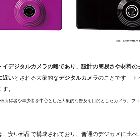
引用：https://store.sh
トイデジタルカメラの略であり、設計の簡易さや材料の
に近い
とされる大衆的な
デジタルカメラ
のことです。ト
ます。
は低所得者や年少者を中心とした大衆的な普及を目的としたカメラ。フ
は、安い部品で構成されており、普通のデジカメに比べ