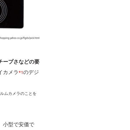
opping.yahoo.co.jp/flgds/pick.html
チープさなどの要
イカメラ
のデジ
*1
ィルムカメラのことを
、小型で安価で