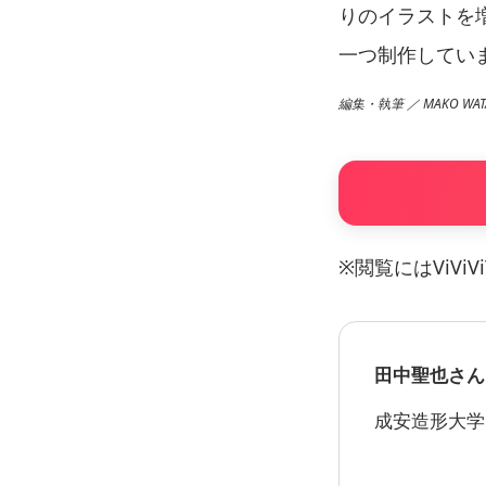
りのイラストを
一つ制作してい
編集・執筆 ／ MAKO WATAN
※閲覧にはViVi
田中聖也さん
成安造形大学