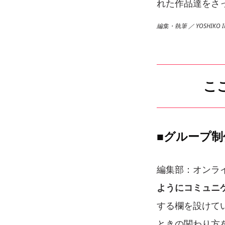
れた作品達をさ
編集・執筆 ／ YOSHIKO I
こ
■グループ
編集部：オンラ
ようにコミュニ
する欄を設けて
ときの関わり方