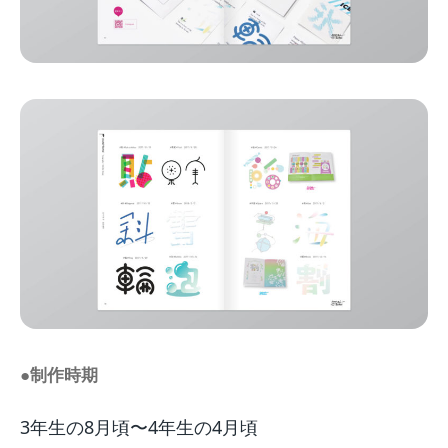
●制作時期
3年生の8月頃〜4年生の4月頃