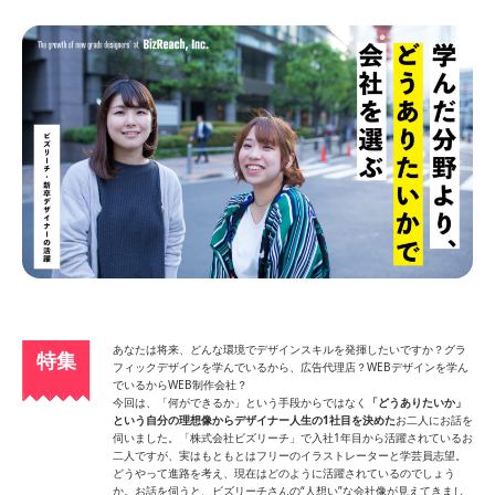
あなたは将来、どんな環境でデザインスキルを発揮したいですか？グラ
特集
フィックデザインを学んでいるから、広告代理店？WEBデザインを学ん
でいるからWEB制作会社？
今回は、「何ができるか」という手段からではなく
「どうありたいか」
という自分の理想像からデザイナー人生の1社目を決めた
お二人にお話を
伺いました。「株式会社ビズリーチ」で入社1年目から活躍されているお
二人ですが、実はもともとはフリーのイラストレーターと学芸員志望。
どうやって進路を考え、現在はどのように活躍されているのでしょう
か。お話を伺うと、ビズリーチさんの“人想い”な会社像が見えてきまし