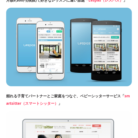
月額9,800円(税抜)で好きなレッスンに通い放題「
Lespas（レスパス）
」
頼れる子育てパートナーとご家庭をつなぐ、ベビーシッターサービス「
sm
artsitter（スマートシッター）
」