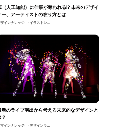
AI（人工知能）に仕事が奪われる!? 未来のデザイ
ナー、アーティストの在り方とは
デザインナレッジ
イラストレータークリエイティブアドバイザー就活フロントエンドクリエイティブディレクターアートユーザー体験DESIGNゲームスキルWebデザイナー世界ITサービスー人工知能交流アーティストスキルAI（人工知能）国際アイデアテクノロジーサービス大学アウトプットデザインクリエイティブグラフィックデザイナー大学生アナログデジタルWEBアプリケーションUIビジネスはたらくビビビットグラフィックデザインデザインプレゼンテーショングラフィッククリエイティブ・コモンズ地域プログラミング
最新のライブ演出から考える未来的なデザインと
は？
デザインナレッジ
デザインライブテクノロジー演出舞台音楽映像