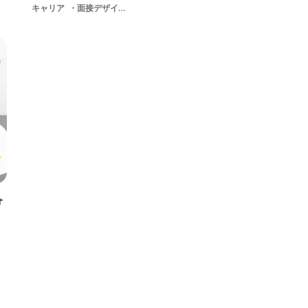
キャリア
面接デザイナー職の就職活動期間就活メーカー学生
ォ