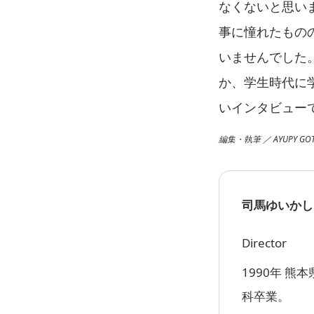
なくないと思い
事に憧れたもの
いませんでした
か、学生時代に
いインタビュー
編集・執筆 ／ AYUPY GO
司馬ゆいか
し
Director
1990年 熊
科卒業。