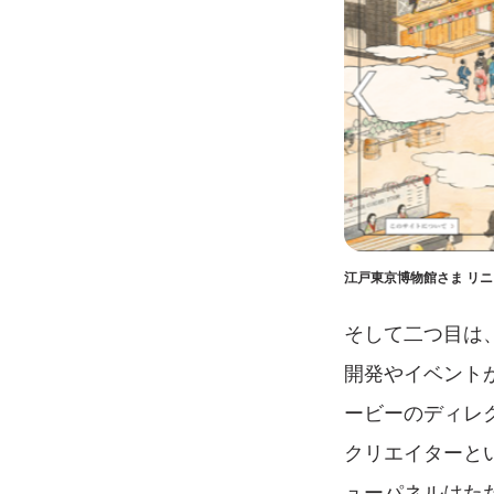
江戸東京博物館さま リ
そして二つ目は、
開発やイベント
ービーのディレ
クリエイターと
ューパネルはた