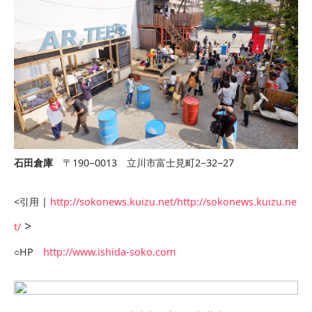
石田倉庫
〒190−0013 立川市富士見町2−32−27
<引用 |
http://sokonews.kuizu.net/http://sokonews.kuizu.ne
>
t/
○HP
http://www.ishida-soko.com