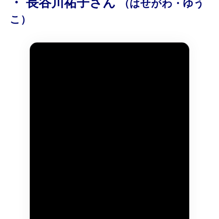
・ 長谷川祐子さん
（はせがわ・ゆう
こ）