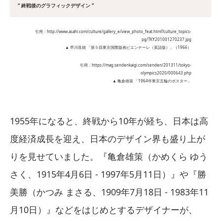
“ 終戦後のグラフィックデザイン ”
引用：http://www.asahi.com/culture/gallery_e/view_photo_feat.html?culture_topics-
pg/TKY201001270237.jpg
▲ 早川良雄 「第５回東京国際版画ビエンナーレ（英語版）」（1966）
引用：https://mag.sendenkaigi.com/senden/201311/tokyo-
olympics2020/000643.php
▲ 亀倉雄策 「1964年東京五輪のポスター」
1955年になると、終戦から10年が経ち、日本は高
度経済成長を迎え、日本のデザイン界も盛り上が
りを見せていました。『亀倉雄策（かめくら ゆう
さく、1915年4月6日 - 1997年5月11日）』や『勝
美勝（かつみ まさる、1909年7月18日 - 1983年11
月10日）』などをはじめとするデザイナーが、