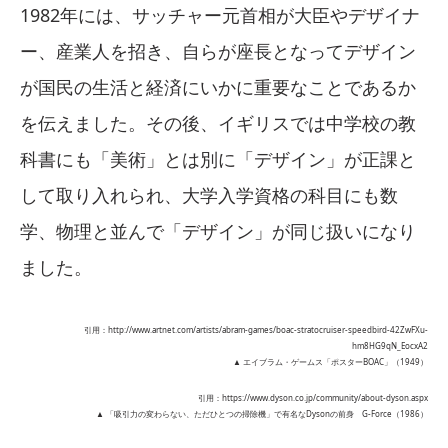
1982年には、サッチャー元首相が大臣やデザイナ
ー、産業人を招き、自らが座長となってデザイン
が国民の生活と経済にいかに重要なことであるか
を伝えました。その後、イギリスでは中学校の教
科書にも「美術」とは別に「デザイン」が正課と
して取り入れられ、大学入学資格の科目にも数
学、物理と並んで「デザイン」が同じ扱いになり
ました。
引用：http://www.artnet.com/artists/abram-games/boac-stratocruiser-speedbird-42ZwFXu-
hm8HG9qN_EocxA2
▲ エイブラム・ゲームス「ポスターBOAC」（1949）
引用：https://www.dyson.co.jp/community/about-dyson.aspx
▲ 「吸引力の変わらない、ただひとつの掃除機」で有名なDysonの前身 G-Force（1986）