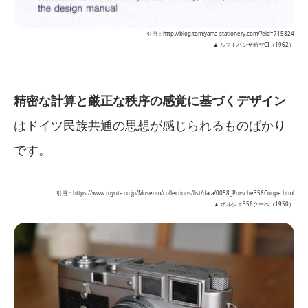
引用：http://blog.tomiyama-stationery.com/?eid=715824
▲ ルフトハンザ航空CI（1962）
精密な計算と厳正な秩序の感覚に基づくデザイン
はドイツ民族共通の思想が感じられるものばかり
です。
引用：https://www.toyota.co.jp/Museum/collections/list/data/0058_Porsche356Coupe.html
▲ ポルシェ356クーぺ（1950）