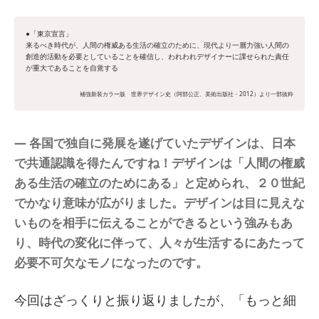
●「東京宣言」
来るべき時代が、人間の権威ある生活の確立のために、現代より一層力強い人間の
創造的活動を必要としていることを確信し、われわれデザイナーに課せられた責任
が重大であることを自覚する
補強新装カラー版 世界デザイン史（阿部公正、美術出版社・2012）より一部抜粋
― 各国で独自に発展を遂げていたデザインは、日本
で共通認識を得たんですね！デザインは「人間の権威
ある生活の確立のためにある」と定められ、２０世紀
でかなり意味が広がりました。デザインは目に見えな
いものを相手に伝えることができるという強みもあ
り、時代の変化に伴って、人々が生活するにあたって
必要不可欠なモノになったのです。
今回はざっくりと振り返りましたが、「もっと細