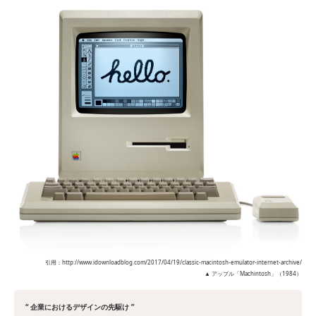
引用：http://www.idownloadblog.com/2017/04/19/classic-macintosh-emulator-internet-archive/
▲ アップル「Machintosh」（1984）
“ 企業におけるデザインの先駆け ”