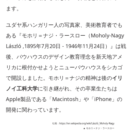
ます。
ユダヤ系ハンガリー人の写真家、美術教育者でも
ある『モホリ＝ナジ・ラースロー（Moholy-Nagy
László ,1895年7月20日 - 1946年11月24日）』は戦
後、バウハウスのデザイン教育理念を新天地アメ
リカに根付かせようとニューバウハウスをシカゴ
で開設しました。モホリ＝ナジの精神は後の
イリ
ノイ工科大学
に引き継がれ、その卒業生たちは
Apple製品である「Macintosh」や「iPhone」の
開発に関わっています。
引用：https://en.wikipedia.org/wiki/László_Moholy-Nagy
▲ モホリ＝ナジ・ラースロー