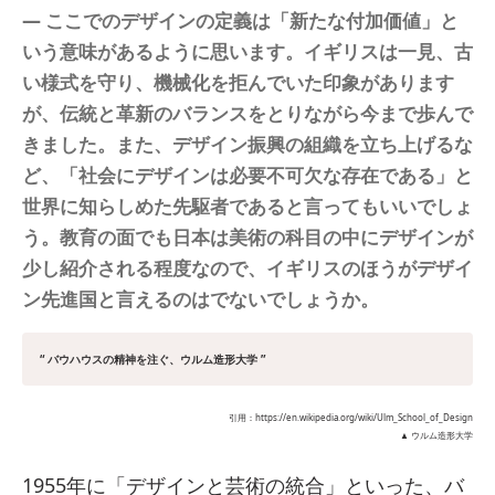
― ここでのデザインの定義は「新たな付加価値」と
いう意味があるように思います。イギリスは一見、古
い様式を守り、機械化を拒んでいた印象があります
が、伝統と革新のバランスをとりながら今まで歩んで
きました。また、デザイン振興の組織を立ち上げるな
ど、
「社会にデザインは必要不可欠な存在である」と
世界に知らしめた先駆者であると言ってもいいでしょ
う。
教育の面でも日本は美術の科目の中にデザインが
少し紹介される程度なので、イギリスのほうがデザイ
ン先進国と言えるのはでないでしょうか。
“ バウハウスの精神を注ぐ、ウルム造形大学 ”
引用：https://en.wikipedia.org/wiki/Ulm_School_of_Design
▲ ウルム造形大学
1955年に「デザインと芸術の統合」といった、バ