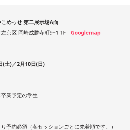
やこめっせ 第二展示場A面
左京区 岡崎成勝寺町9−1 1F
Googlemap
9日(土)／2月10日(日)
22年卒業予定の学生
】
より予約必須（各セッションごとに先着順です。）