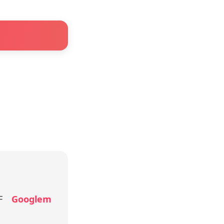
5F
Googlem