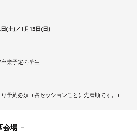
2日(土)／1月13日(日)
22年卒業予定の学生
】
より予約必須（各セッションごとに先着順です。）
西会場 －