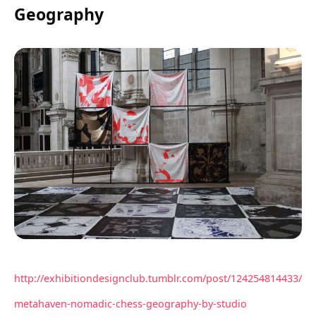
Geography
http://exhibitiondesignclub.tumblr.com/post/124254814433/
metahaven-nomadic-chess-geography-by-studio