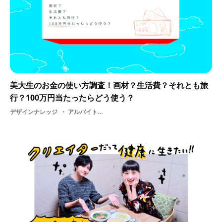
美大生のお金の使い方調査！画材？生活費？それとも旅
行？100万円当たったらどう使う？
デザインナレッジ
アルバイト・ 美術・ アンケート・ 芸術・ 作品・ 大学・ 美大生・ 大学生・ デザイン・ 学生・ アート・ 授業・ お金・ 暮らし・ 美大生アンケート・ 画材・ 制作・ 絵・ 美大