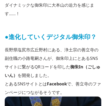
ダイナミックな御朱印に大本山の迫力を感じま
す……！
●進化していくデジタル御朱印？
長野県塩尻市広丘野村にある、浄土宗の善立寺の
副住職の小路竜嗣さんが、御朱印上にとあるSNS
サイトに繋がるQRコードを印した
御朱In（ごしゅ
いん）
を開発しました。
とあるSNSサイトとは
Facebook
で、善立寺のファ
ンページにつながるそうです。