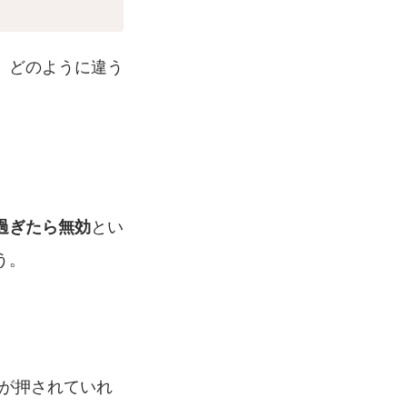
、どのように違う
を過ぎたら無効
とい
う。
印が押されていれ