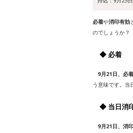
持込：9月25日 
必着
や
消印有効
のでしょうか？
◆ 必着
9月21日、必
う意味です。当
◆ 当日消
9月21日、消