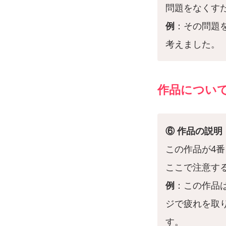
問題をなくす
例
：その問題
考えました。
作品につい
⑥ 作品の説明
この作品が4
ここで注意す
例
：この作品
ジで疲れを取
す。