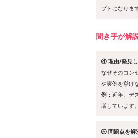
プトになりま
聞き手が解
④ 理由/発見
なぜそのコン
や実例を挙げ
例
：近年、デ
増しています
⑤ 問題点を解