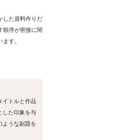
かした資料作りだ
す順序が密接に関
います。
タイトルと作品
とした印象を与
のような副題を