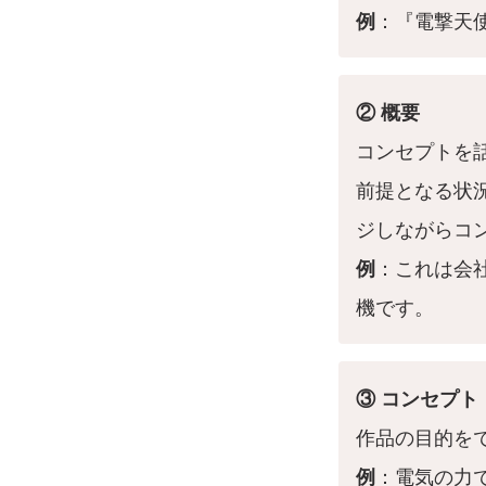
例
：『電撃天
② 概要
コンセプトを
前提となる状
ジしながらコ
例
：これは会
機です。
③ コンセプト
作品の目的を
例
：電気の力