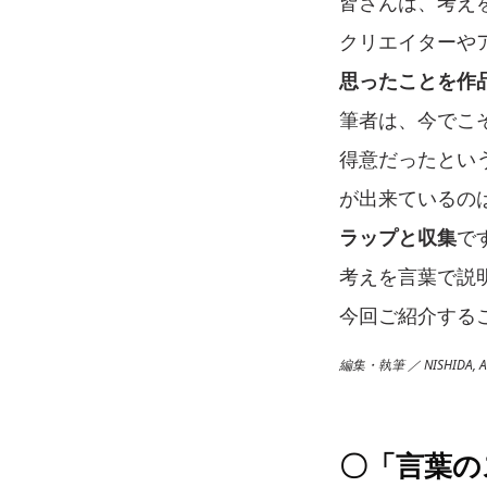
皆さんは、考え
クリエイターや
思ったことを作
筆者は、今でこ
得意だったとい
が出来ているの
ラップと収集
で
考えを言葉で説
今回ご紹介する
編集・執筆 ／ NISHIDA, A
〇「言葉の