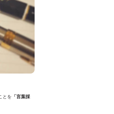
ことを
「言葉採