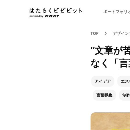
ポートフォリ
TOP
デザイン
“文章が
なく「言
アイデア
エス
言葉採集
制