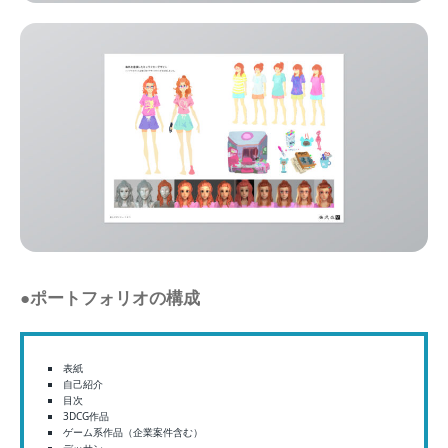
●ポートフォリオの構成
表紙
自己紹介
目次
3DCG作品
ゲーム系作品（企業案件含む）